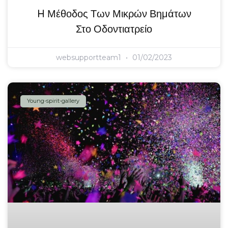
H Μέθοδος Των Μικρών Βημάτων
Στο Οδοντιατρείο
websupportteam1
01/02/2023
Young-spirit-gallery